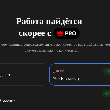
Работа найдётся
скорее
c
юме, напишем сопроводительные, откликнемся за вас в выбранные ко
и покажем статистику по конкурентам
1 195
₽
−3
еделю
799
₽
в месяц
−2 
3 месяца