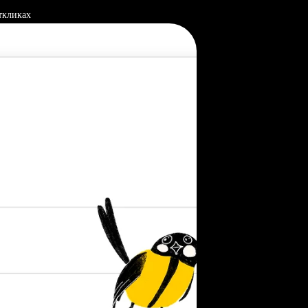
ткликах