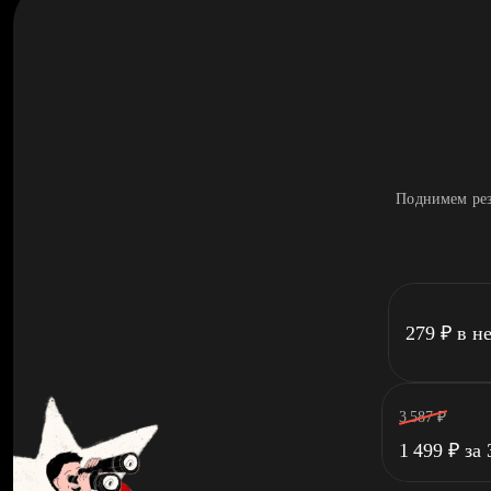
Поднимем рез
279
₽
в н
3 587
₽
1 499
₽
за 