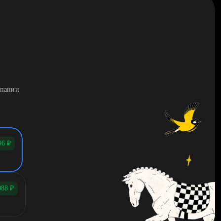
мпании
96
₽
088
₽