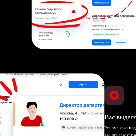
Вас выделя
Резюме ярко под
вас пригласят р