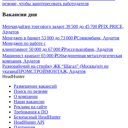
резюме, чтобы заинтересовать работодателя
Вакансии дня
Мерчандайзер торгового зала
от
39 500
до
45 700
₽
FIX PRICE,
Ардатов
Менеджер в банк
от
53 000
до
73 000
₽
Совкомбанк, Ардатов
Менеджер по работе с
клиентами
от
50 000
до
67 000
₽
Россельхозбанк, Ардатов
Машинист крана
от
65 000
₽
Объединенная металлургическая
компания, Ардатов
Разнорабочий на стройку ЖК “Шагал” (Москва)
з/п не
указана
ПРОМСТРОЙМОНТАЖ, Ардатов
HeadHunter
Размещение вакансий
Поиск по резюме
О компании
Наши вакансии
Реклама на сайте
Требования к ПО
Безопасный HeadHunter
HeadHunter API
Партнерам