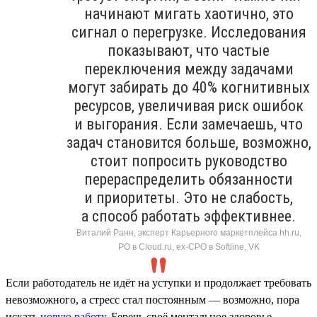
начинают мигать хаотично, это
сигнал о перегрузке. Исследования
показывают, что частые
переключения между задачами
могут забирать до 40% когнитивных
ресурсов, увеличивая риск ошибок
и выгорания. Если замечаешь, что
задач становится больше, возможно,
стоит попросить руководство
перераспределить обязанности
и приоритеты. Это не слабость,
а способ работать эффективнее.
Виталий Ранн, эксперт Карьерного маркетплейса hh.ru,
PO в Cloud.ru, ex-CPO в Softline, VK
Если работодатель не идёт на уступки и продолжает требовать
невозможного, а стресс стал постоянным — возможно, пора
искать
новую работу
. Беречь своё ментальное здоровье