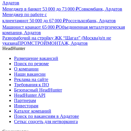
Ардатов
Менеджер в банк
от
53 000
до
73 000
₽
Совкомбанк, Ардатов
Менеджер по работе с
клиентами
от
50 000
до
67 000
₽
Россельхозбанк, Ардатов
Машинист крана
от
65 000
₽
Объединенная металлургическая
компания, Ардатов
Разнорабочий на стройку ЖК “Шагал” (Москва)
з/п не
указана
ПРОМСТРОЙМОНТАЖ, Ардатов
HeadHunter
Размещение вакансий
Поиск по резюме
О компании
Наши вакансии
Реклама на сайте
Требования к ПО
Безопасный HeadHunter
HeadHunter API
Партнерам
Инвесторам
Каталог компаний
Поиск по вакансиям в Ардатове
Сетка: соцсеть для нетворкинга