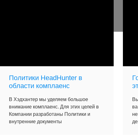
Политики HeadHunter в
Г
области комплаенс
э
В Хэдхантер мы уделяем большое
Вы
внимание комплаенс. Для этих целей в
ва
Компании разработаны Политики и
не
внутренние документы
де