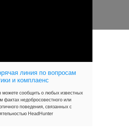
орячая линия по вопросам
тики и комплаенс
 можете сообщить о любых известных
м фактах недобросовестного или
этичного поведения, связанных с
ятельностью HeadHunter