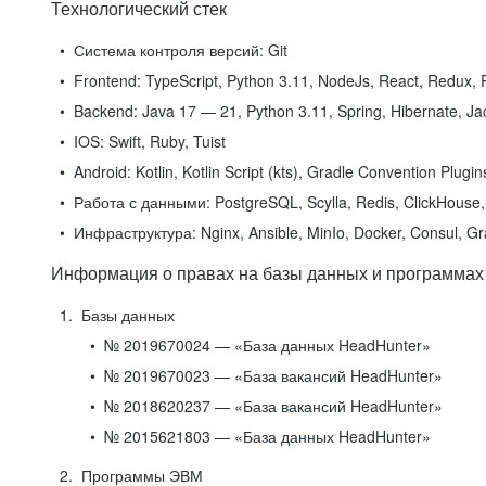
Технологический стек
Система контроля версий:
Git
Frontend:
TypeScript, Python 3.11, NodeJs, React, Redux, R
Backend:
Java 17 — 21, Python 3.11, Spring, Hibernate, Jac
IOS:
Swift, Ruby, Tuist
Android:
Kotlin, Kotlin Script (kts), Gradle Convention Plugi
Работа с данными:
PostgreSQL, Scylla, Redis, ClickHouse, 
Инфраструктура:
Nginx, Ansible, MinIo, Docker, Consul, G
Информация о правах на базы данных и программах
Базы данных
№ 2019670024 — «База данных HeadHunter»
№ 2019670023 — «База вакансий HeadHunter»
№ 2018620237 — «База вакансий HeadHunter»
№ 2015621803 — «База данных HeadHunter»
Программы ЭВМ