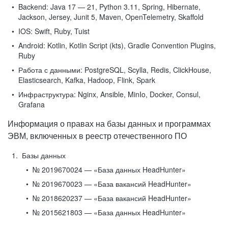
Backend:
Java 17 — 21, Python 3.11, Spring, Hibernate,
Jackson, Jersey, Junit 5, Maven, OpenTelemetry, Skaffold
IOS:
Swift, Ruby, Tuist
Android:
Kotlin, Kotlin Script (kts), Gradle Convention Plugins,
Ruby
Работа с данными:
PostgreSQL, Scylla, Redis, ClickHouse,
Elasticsearch, Kafka, Hadoop, Flink, Spark
Инфраструктура:
Nginx, Ansible, MinIo, Docker, Consul,
Grafana
Информация о правах на базы данных и программах
ЭВМ, включенных в реестр отечественного ПО
Базы данных
№ 2019670024 — «База данных HeadHunter»
№ 2019670023 — «База вакансий HeadHunter»
№ 2018620237 — «База вакансий HeadHunter»
№ 2015621803 — «База данных HeadHunter»