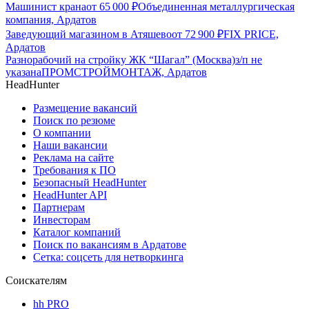
Машинист крана
от
65 000
₽
Объединенная металлургическая
компания, Ардатов
Заведующий магазином в Атяшево
от
72 900
₽
FIX PRICE,
Ардатов
Разнорабочий на стройку ЖК “Шагал” (Москва)
з/п не
указана
ПРОМСТРОЙМОНТАЖ, Ардатов
HeadHunter
Размещение вакансий
Поиск по резюме
О компании
Наши вакансии
Реклама на сайте
Требования к ПО
Безопасный HeadHunter
HeadHunter API
Партнерам
Инвесторам
Каталог компаний
Поиск по вакансиям в Ардатове
Сетка: соцсеть для нетворкинга
Соискателям
hh PRO