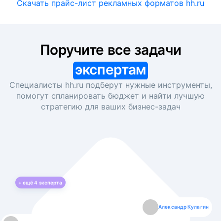
Скачать прайс-лист рекламных форматов hh.ru
Поручите все задачи
экспертам
Специалисты hh.ru подберут нужные инструменты,
помогут спланировать бюджет и найти лучшую
стратегию для ваших
бизнес-задач
+ ещё
4
эксперта
Екатерина Лазаренко
Александр Кулагин
Даниил Макаров
Борис Кашко
Юлия Изоитко