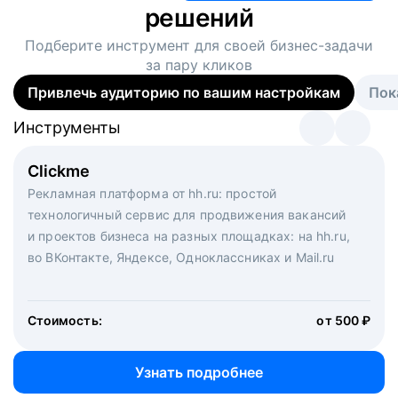
решений
Подберите инструмент для своей
бизнес-задачи
за пару кликов
Привлечь аудиторию по вашим настройкам
Пок
Инструменты
Инструменты
Инструменты
Виртуальный рекрутер
Clickme
Вакансия дня
Массовый подбор под ключ. Решите, сколько
Рекламная платформа от hh.ru: простой
Рекламный формат для вакансий на главной странице
кандидатов и когда вам нужно, и за дело возьмутся
технологичный сервис для продвижения вакансий
hh.ru. Увеличивает количество откликов
маркетологи, рекрутеры и проектные менеджеры
и проектов бизнеса на разных площадках: на hh.ru,
hh.ru с целым набором digital-инструментов
во ВКонтакте, Яндексе, Одноклассниках и Mail.ru
Стоимость:
от 200 000 ₽
Узнать подробнее
Стоимость:
от 500 ₽
Узнать подробнее
Узнать подробнее