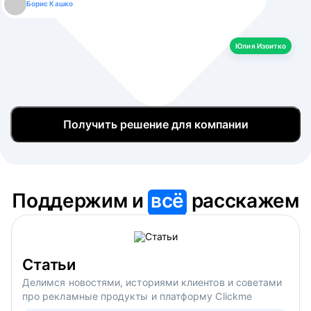
Борис Кашко
Юлия Изоитко
Александр Кулагин
Даниил Макаров
Екатерина Лазаренко
Юлия Изоитко
Получить решение для компании
Поддержим и
всё
расскажем
Статьи
Делимся новостями, историями клиентов и советами
про рекламные продукты и платформу Clickme