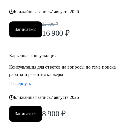
• Хотите понять рынок и своё место в нем - разберем
Ближайшая запись
7 августа 2026
тренды и ваше позиционирование.
• Хотите начать управлять своей карьерой, а не пассивно
22 800
₽
плыть по течению, но не знаете с чего начать ;)
Записаться
16 900
₽
Делаю качественный продукт за счет индивидуального
подхода и максимального погружения в запрос клиента,
Карьерная консультация
глубокой экспертизы и использования в работе различных
подходов и инструментов.
Консультация для ответов на вопросы по теме поиска
работы и развития карьеры
Развернуть
Ближайшая запись
7 августа 2026
8 900
₽
Записаться