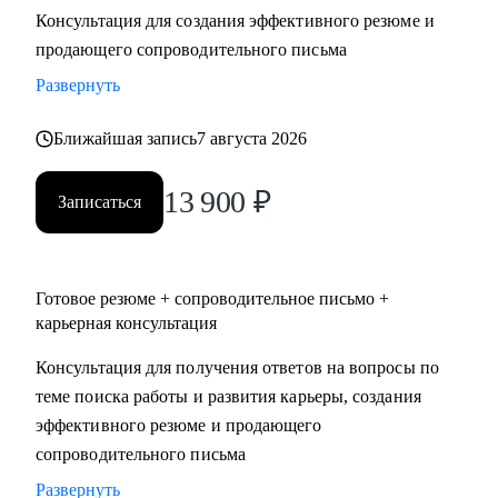
Консультация для создания эффективного резюме и
• Два высших образования - Менеджмент и Стратегическое
продающего сопроводительного письма
управление персоналом. Дополнительное образование в
сфере коучинга и карьерного консультирования.
Развернуть
Ближайшая запись
7 августа 2026
С чем помогу:
• Нет приглашений на интервью - разберем, почему рынок
13 900
₽
не видит вашу ценность, и исправим.
Записаться
• Не знаете, как выгодно представить опыт - соберем
профессиональную идентичность и упакуем опыт так,
чтобы HR заметил.
Готовое резюме + сопроводительное письмо +
• Перерыв в работе, разнородный бэкграунд (нелинейный
карьерная консультация
опыт), сложное увольнение - найдем логичную линию,
Консультация для получения ответов на вопросы по
которая закроет вопросы нанимающей стороны.
теме поиска работы и развития карьеры, создания
• Карьерный переход или выход на новый уровень дохода -
эффективного резюме и продающего
выстроим стратегию с конкретными шагами.
сопроводительного письма
• Готовитесь к важному интервью - отработаем ответы и
подсветим сильные стороны.
Развернуть