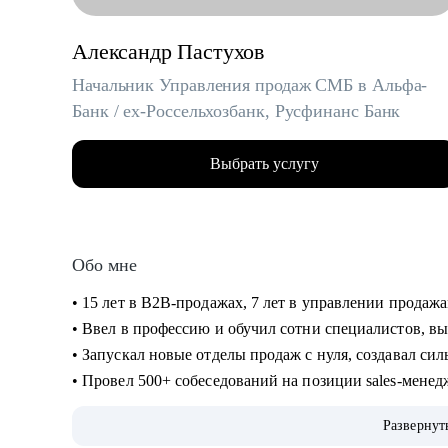
Александр Пастухов
Начальник Управления продаж СМБ в Альфа-
Банк / ex-Россельхозбанк, Русфинанс Банк
Выбрать услугу
Обо мне
• 15 лет в B2B-продажах, 7 лет в управлении прода
• Ввел в профессию и обучил сотни специалистов, в
• Запускал новые отделы продаж с нуля, создавал с
• Провел 500+ собеседований на позиции sales-мене
• 2000+ проведенных собеседований
Развернут
• 500+ продающих резюме и сопроводительных писе