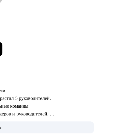
жами
ырастил 5 руководителей.
ильные команды.
джеров и руководителей.
ь
м