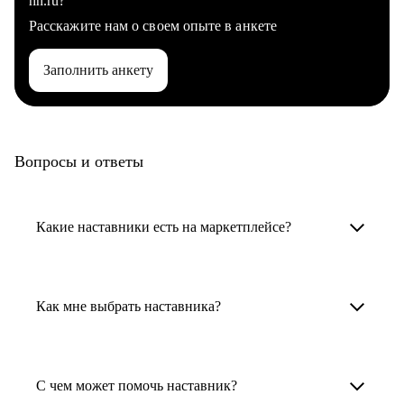
hh.ru?
Расскажите нам о своем опыте в анкете
Заполнить анкету
Вопросы и ответы
Какие наставники есть на маркетплейсе?
Карьерные наставники — это HR-
специалисты, карьерные консультанты,
Как мне выбрать наставника?
психологи, резюмерайтеры и менторы.
Умный поиск поможет в три клика выбрать
Менторы работают в ИТ, дизайне, других
наставника для достижения вашей цели.
С чем может помочь наставник?
узкоспециализированных сферах. Они