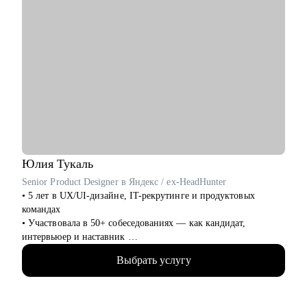
Юлия
Тукаль
Senior Product Designer в Яндекс / ex-HeadHunter
• 5 лет в UX/UI-дизайне, IT-рекрутинге и продуктовых
командах
• Участвовала в 50+ собеседованиях — как кандидат,
интервьюер и наставник
• Работала над B2C- и B2B-сервисами в экосистемах с
Выбрать услугу
миллионами пользователей
• Знаю, как пройти путь от курсов до оффера — сама его
прошла и провела через него других
• Помогаю выстроить карьерную траекторию — в IT, после