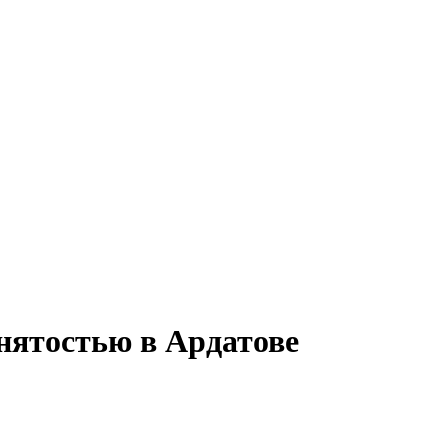
анятостью в Ардатове