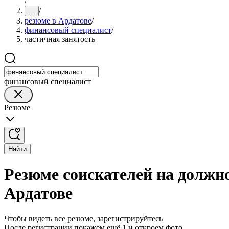
/
/
...
резюме в Ардатове
/
финансовый специалист
/
частичная занятость
финансовый специалист
Резюме
Найти
Резюме соискателей на должно
Ардатове
Чтобы видеть все резюме, зарегистрируйтесь
После регистрации покажем ещё 1 и откроем фото