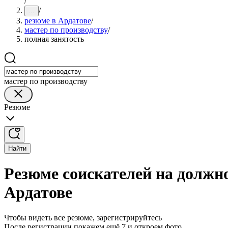
/
/
...
резюме в Ардатове
/
мастер по производству
/
полная занятость
мастер по производству
Резюме
Найти
Резюме соискателей на должно
Ардатове
Чтобы видеть все резюме, зарегистрируйтесь
После регистрации покажем ещё 7 и откроем фото