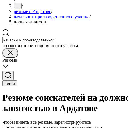
/
/
...
резюме в Ардатове
/
начальник производственного участка
/
полная занятость
начальник производственного участка
Резюме
Найти
Резюме соискателей на должн
занятостью в Ардатове
Чтобы видеть все резюме, зарегистрируйтесь
После регистрации покажем ещё 2 и откроем фото