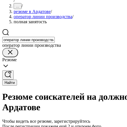
/
/
...
резюме в Ардатове
/
оператор линии производства
/
полная занятость
оператор линии производства
Резюме
Найти
Резюме соискателей на должно
Ардатове
Чтобы видеть все резюме, зарегистрируйтесь
После регистрации покажем ещё 2 и откроем фото