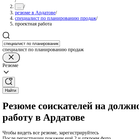
/
/
...
резюме в Ардатове
/
специалист по планированию продаж
/
проектная работа
специалист по планированию продаж
Резюме
Найти
Резюме соискателей на должн
работу в Ардатове
Чтобы видеть все резюме, зарегистрируйтесь
После регистрации покажем ещё 2 и откроем фото