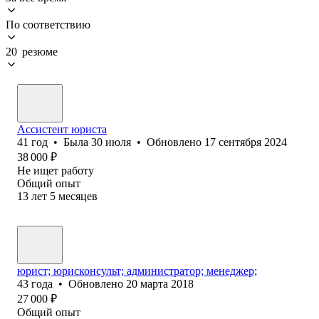
По соответствию
20 резюме
Ассистент юриста
41
год
•
Была
30 июля
•
Обновлено
17 сентября 2024
38 000
₽
Не ищет работу
Общий опыт
13
лет
5
месяцев
юрист; юрисконсульт; администратор; менеджер;
43
года
•
Обновлено
20 марта 2018
27 000
₽
Общий опыт