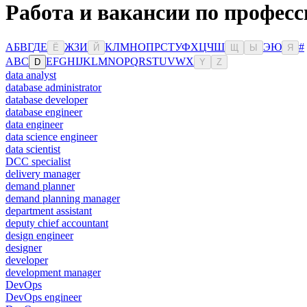
Работа и вакансии по професс
А
Б
В
Г
Д
Е
Ж
З
И
К
Л
М
Н
О
П
Р
С
Т
У
Ф
Х
Ц
Ч
Ш
Э
Ю
#
Ё
Й
Щ
Ы
Я
A
B
C
E
F
G
H
I
J
K
L
M
N
O
P
Q
R
S
T
U
V
W
X
D
Y
Z
data analyst
database administrator
database developer
database engineer
data engineer
data science engineer
data scientist
DCC specialist
delivery manager
demand planner
demand planning manager
department assistant
deputy chief accountant
design engineer
designer
developer
development manager
DevOps
DevOps engineer