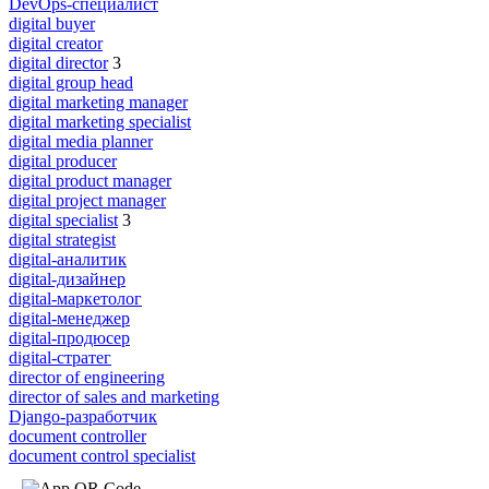
DevOps-специалист
digital buyer
digital creator
digital director
3
digital group head
digital marketing manager
digital marketing specialist
digital media planner
digital producer
digital product manager
digital project manager
digital specialist
3
digital strategist
digital-аналитик
digital-дизайнер
digital-маркетолог
digital-менеджер
digital-продюсер
digital-стратег
director of engineering
director of sales and marketing
Django-разработчик
document controller
document control specialist