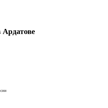
 Ардатове
нсии