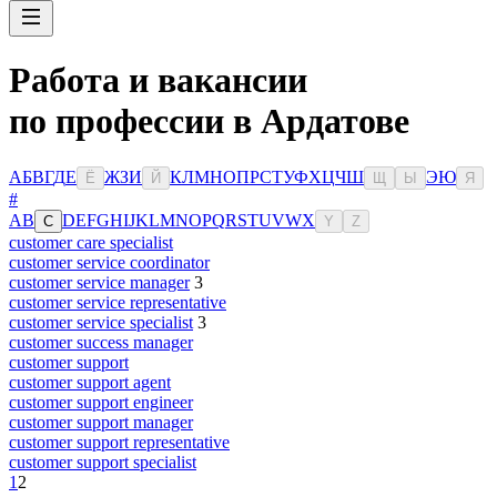
Работа и вакансии
по профессии в Ардатове
А
Б
В
Г
Д
Е
Ж
З
И
К
Л
М
Н
О
П
Р
С
Т
У
Ф
Х
Ц
Ч
Ш
Э
Ю
Ё
Й
Щ
Ы
Я
#
A
B
D
E
F
G
H
I
J
K
L
M
N
O
P
Q
R
S
T
U
V
W
X
C
Y
Z
customer care specialist
customer service coordinator
customer service manager
3
customer service representative
customer service specialist
3
customer success manager
customer support
customer support agent
customer support engineer
customer support manager
customer support representative
customer support specialist
1
2