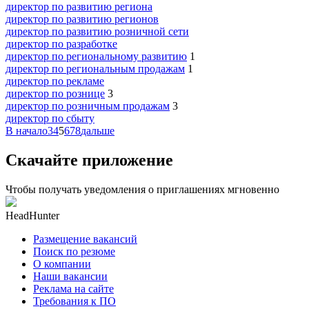
директор по развитию региона
директор по развитию регионов
директор по развитию розничной сети
директор по разработке
директор по региональному развитию
1
директор по региональным продажам
1
директор по рекламе
директор по рознице
3
директор по розничным продажам
3
директор по сбыту
В начало
3
4
5
6
7
8
дальше
Скачайте приложение
Чтобы получать уведомления о приглашениях мгновенно
HeadHunter
Размещение вакансий
Поиск по резюме
О компании
Наши вакансии
Реклама на сайте
Требования к ПО