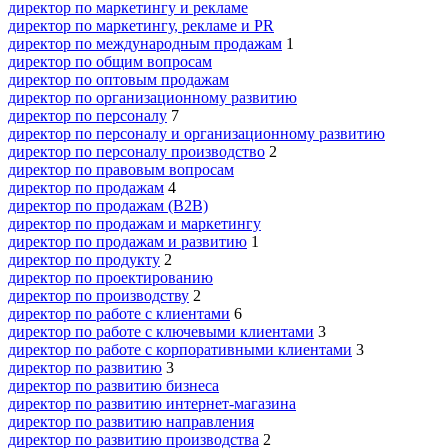
директор по маркетингу и рекламе
директор по маркетингу, рекламе и PR
директор по международным продажам
1
директор по общим вопросам
директор по оптовым продажам
директор по организационному развитию
директор по персоналу
7
директор по персоналу и организационному развитию
директор по персоналу производство
2
директор по правовым вопросам
директор по продажам
4
директор по продажам (B2B)
директор по продажам и маркетингу
директор по продажам и развитию
1
директор по продукту
2
директор по проектированию
директор по производству
2
директор по работе с клиентами
6
директор по работе с ключевыми клиентами
3
директор по работе с корпоративными клиентами
3
директор по развитию
3
директор по развитию бизнеса
директор по развитию интернет-магазина
директор по развитию направления
директор по развитию производства
2