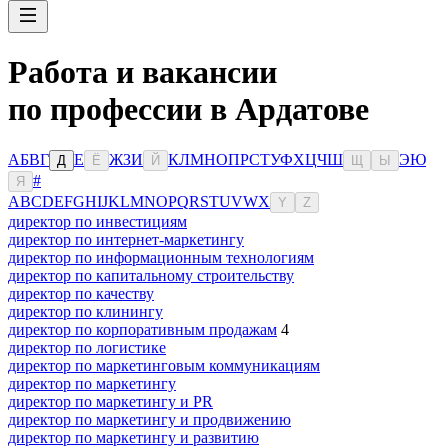
Работа и вакансии
по профессии в Ардатове
А
Б
В
Г
Е
Ж
З
И
К
Л
М
Н
О
П
Р
С
Т
У
Ф
Х
Ц
Ч
Ш
Э
Ю
Д
Ё
Й
Щ
Ы
#
Я
A
B
C
D
E
F
G
H
I
J
K
L
M
N
O
P
Q
R
S
T
U
V
W
X
Y
Z
директор по инвестициям
директор по интернет-маркетингу
директор по информационным технологиям
директор по капитальному строительству
директор по качеству
директор по клинингу
директор по корпоративным продажам
4
директор по логистике
директор по маркетинговым коммуникациям
директор по маркетингу
директор по маркетингу и PR
директор по маркетингу и продвижению
директор по маркетингу и развитию