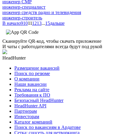
инженер СМР
инженер-специалист
инженер средств радио и телевидения
инженер-строитель
В начало
9
10
11
12
13
...
15
дальше
Сканируйте QR-код, чтобы скачать приложение
И чаты с работодателями всегда будут под рукой
HeadHunter
Размещение вакансий
Поиск по резюме
О компании
Наши вакансии
Реклама на сайте
Требования к ПО
Безопасный HeadHunter
HeadHunter API
Партнерам
Инвесторам
Каталог компаний
Поиск по вакансиям в Ардатове
Сетка: соцсеть для нетворкинга