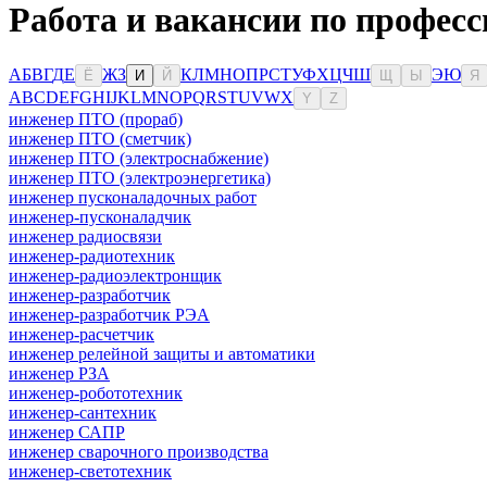
Работа и вакансии по професс
А
Б
В
Г
Д
Е
Ж
З
К
Л
М
Н
О
П
Р
С
Т
У
Ф
Х
Ц
Ч
Ш
Э
Ю
Ё
И
Й
Щ
Ы
Я
A
B
C
D
E
F
G
H
I
J
K
L
M
N
O
P
Q
R
S
T
U
V
W
X
Y
Z
инженер ПТО (прораб)
инженер ПТО (сметчик)
инженер ПТО (электроснабжение)
инженер ПТО (электроэнергетика)
инженер пусконаладочных работ
инженер-пусконаладчик
инженер радиосвязи
инженер-радиотехник
инженер-радиоэлектронщик
инженер-разработчик
инженер-разработчик РЭА
инженер-расчетчик
инженер релейной защиты и автоматики
инженер РЗА
инженер-робототехник
инженер-сантехник
инженер САПР
инженер сварочного производства
инженер-светотехник