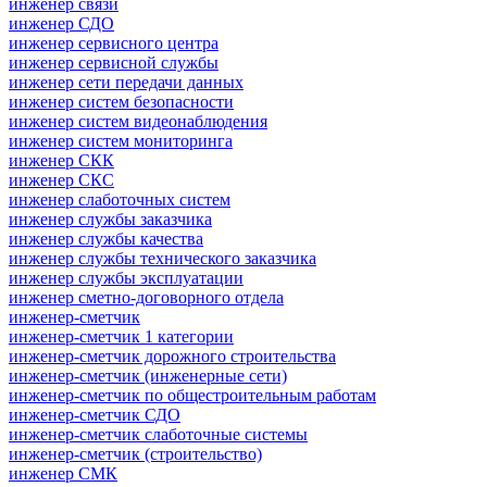
инженер связи
инженер СДО
инженер сервисного центра
инженер сервисной службы
инженер сети передачи данных
инженер систем безопасности
инженер систем видеонаблюдения
инженер систем мониторинга
инженер СКК
инженер СКС
инженер слаботочных систем
инженер службы заказчика
инженер службы качества
инженер службы технического заказчика
инженер службы эксплуатации
инженер сметно-договорного отдела
инженер-сметчик
инженер-сметчик 1 категории
инженер-сметчик дорожного строительства
инженер-сметчик (инженерные сети)
инженер-сметчик по общестроительным работам
инженер-сметчик СДО
инженер-сметчик слаботочные системы
инженер-сметчик (строительство)
инженер СМК