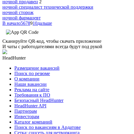
ночной продавец
2
ночной специалист технической поддержки
ночной сторож
ночной фармацевт
В начало
5
6
7
8
9
10
дальше
Сканируйте QR-код, чтобы скачать приложение
И чаты с работодателями всегда будут под рукой
HeadHunter
Размещение вакансий
Поиск по резюме
О компании
Наши вакансии
Реклама на сайте
Требования к ПО
Безопасный HeadHunter
HeadHunter API
Партнерам
Инвесторам
Каталог компаний
Поиск по вакансиям в Ардатове
Сетка: соцсеть для нетворкинга