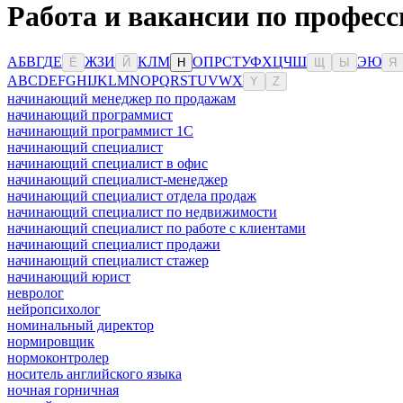
Работа и вакансии по професс
А
Б
В
Г
Д
Е
Ж
З
И
К
Л
М
О
П
Р
С
Т
У
Ф
Х
Ц
Ч
Ш
Э
Ю
Ё
Й
Н
Щ
Ы
Я
A
B
C
D
E
F
G
H
I
J
K
L
M
N
O
P
Q
R
S
T
U
V
W
X
Y
Z
начинающий менеджер по продажам
начинающий программист
начинающий программист 1С
начинающий специалист
начинающий специалист в офис
начинающий специалист-менеджер
начинающий специалист отдела продаж
начинающий специалист по недвижимости
начинающий специалист по работе с клиентами
начинающий специалист продажи
начинающий специалист стажер
начинающий юрист
невролог
нейропсихолог
номинальный директор
нормировщик
нормоконтролер
носитель английского языка
ночная горничная