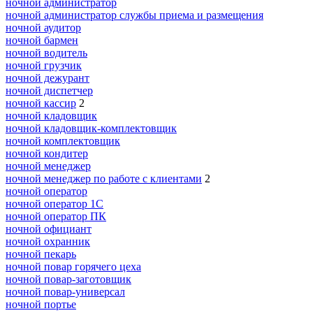
ночной администратор
ночной администратор службы приема и размещения
ночной аудитор
ночной бармен
ночной водитель
ночной грузчик
ночной дежурант
ночной диспетчер
ночной кассир
2
ночной кладовщик
ночной кладовщик-комплектовщик
ночной комплектовщик
ночной кондитер
ночной менеджер
ночной менеджер по работе с клиентами
2
ночной оператор
ночной оператор 1С
ночной оператор ПК
ночной официант
ночной охранник
ночной пекарь
ночной повар горячего цеха
ночной повар-заготовщик
ночной повар-универсал
ночной портье