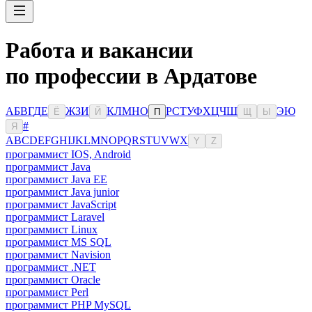
Работа и вакансии
по профессии в Ардатове
А
Б
В
Г
Д
Е
Ж
З
И
К
Л
М
Н
О
Р
С
Т
У
Ф
Х
Ц
Ч
Ш
Э
Ю
Ё
Й
П
Щ
Ы
#
Я
A
B
C
D
E
F
G
H
I
J
K
L
M
N
O
P
Q
R
S
T
U
V
W
X
Y
Z
программист IOS, Android
программист Java
программист Java EE
программист Java junior
программист JavaScript
программист Laravel
программист Linux
программист MS SQL
программист Navision
программист .NET
программист Oracle
программист Perl
программист PHP MySQL