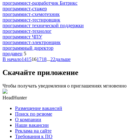
программист-разработчик Битрикс
программист-стажер
программист-схемотехник
программист-тестировщик
программист технической поддержки
программист-технолог
программист ЧПУ
программист-электронщик
программный директор
продавец
5
В начало
14
15
16
17
18
...
22
дальше
Скачайте приложение
Чтобы получать уведомления о приглашениях мгновенно
HeadHunter
Размещение вакансий
Поиск по резюме
О компании
Наши вакансии
Реклама на сайте
Требования к ПО