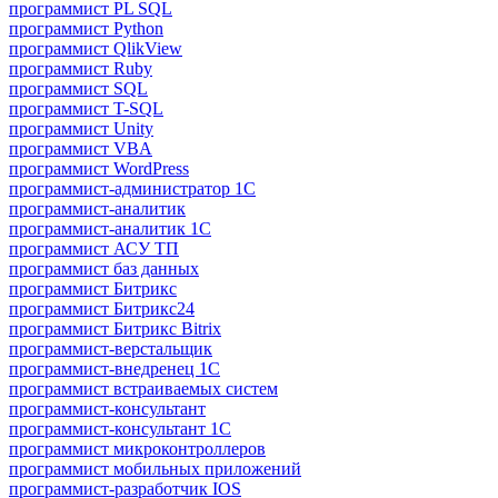
программист PL SQL
программист Python
программист QlikView
программист Ruby
программист SQL
программист T-SQL
программист Unity
программист VBA
программист WordPress
программист-администратор 1С
программист-аналитик
программист-аналитик 1С
программист АСУ ТП
программист баз данных
программист Битрикс
программист Битрикс24
программист Битрикс Bitrix
программист-верстальщик
программист-внедренец 1С
программист встраиваемых систем
программист-консультант
программист-консультант 1C
программист микроконтроллеров
программист мобильных приложений
программист-разработчик IOS