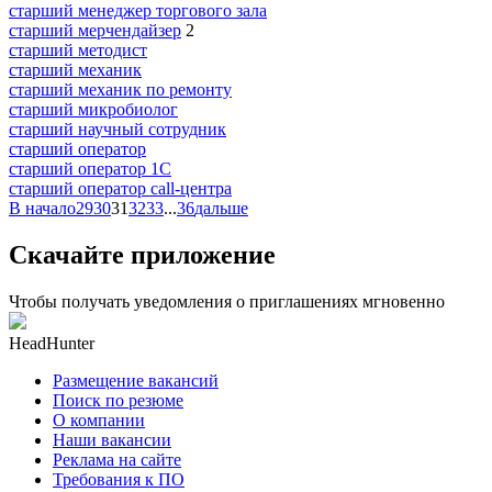
старший менеджер торгового зала
старший мерчендайзер
2
старший методист
старший механик
старший механик по ремонту
старший микробиолог
старший научный сотрудник
старший оператор
старший оператор 1С
старший оператор call-центра
В начало
29
30
31
32
33
...
36
дальше
Скачайте приложение
Чтобы получать уведомления о приглашениях мгновенно
HeadHunter
Размещение вакансий
Поиск по резюме
О компании
Наши вакансии
Реклама на сайте
Требования к ПО