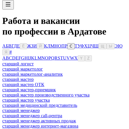
Работа и вакансии
по профессии в Ардатове
А
Б
В
Г
Д
Е
Ж
З
И
К
Л
М
Н
О
П
Р
Т
У
Ф
Х
Ц
Ч
Ш
Э
Ю
Ё
Й
С
Щ
Ы
#
Я
A
B
C
D
E
F
G
H
I
J
K
L
M
N
O
P
Q
R
S
T
U
V
W
X
Y
Z
старший логист
старший маркетолог
старший маркетолог-аналитик
старший мастер
старший мастер ОТК
старший мастер-приемщик
старший мастер производственного участка
старший мастер участка
старший медицинский представитель
старший менеджер
старший менеджер call-центра
старший менеджер активных продаж
старший менеджер интернет-магазина