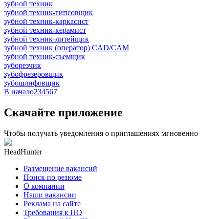
зубной техник
зубной техник-гипсовщик
зубной техник-каркасист
зубной техник-керамист
зубной техник-литейщик
зубной техник (оператор) CAD/CAM
зубной техник-съемщик
зуборезчик
зубофрезеровщик
зубошлифовщик
В начало
2
3
4
5
6
7
Скачайте приложение
Чтобы получать уведомления о приглашениях мгновенно
HeadHunter
Размещение вакансий
Поиск по резюме
О компании
Наши вакансии
Реклама на сайте
Требования к ПО