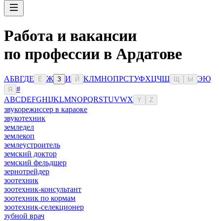
Работа и вакансии
по профессии в Ардатове
А
Б
В
Г
Д
Е
Ж
И
К
Л
М
Н
О
П
Р
С
Т
У
Ф
Х
Ц
Ч
Ш
Э
Ю
Ё
З
Й
Щ
Ы
#
Я
A
B
C
D
E
F
G
H
I
J
K
L
M
N
O
P
Q
R
S
T
U
V
W
X
Y
Z
звукорежиссер в караоке
звукотехник
земледел
землекоп
землеустроитель
земский доктор
земский фельдшер
зернотрейдер
зоотехник
зоотехник-консультант
зоотехник по кормам
зоотехник-селекционер
зубной врач